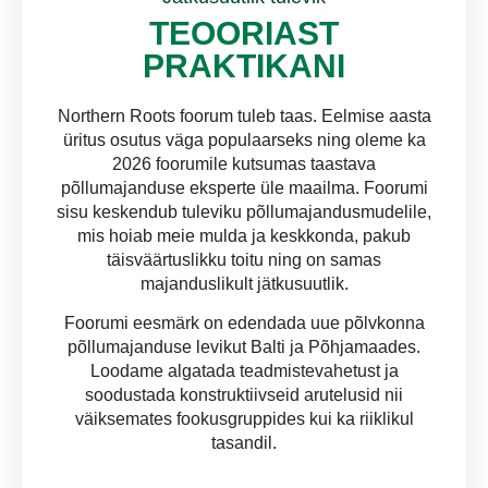
TEOORIAST
PRAKTIKANI
Northern Roots foorum tuleb taas. Eelmise aasta
üritus osutus väga populaarseks ning oleme ka
2026 foorumile kutsumas taastava
põllumajanduse eksperte üle maailma. Foorumi
sisu keskendub tuleviku põllumajandusmudelile,
mis hoiab meie mulda ja keskkonda, pakub
täisväärtuslikku toitu ning on samas
majanduslikult jätkusuutlik.
Foorumi eesmärk on edendada uue põlvkonna
põllumajanduse levikut Balti ja Põhjamaades.
Loodame algatada teadmistevahetust ja
soodustada konstruktiivseid arutelusid nii
väiksemates fookusgruppides kui ka riiklikul
tasandil.