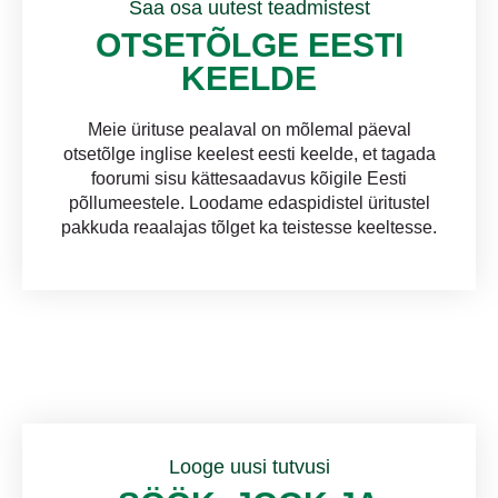
Saa osa uutest teadmistest
OTSETÕLGE EESTI
KEELDE
Meie ürituse pealaval on mõlemal päeval
otsetõlge inglise keelest eesti keelde, et tagada
foorumi sisu kättesaadavus kõigile Eesti
põllumeestele. Loodame edaspidistel üritustel
pakkuda reaalajas tõlget ka teistesse keeltesse.
Looge uusi tutvusi