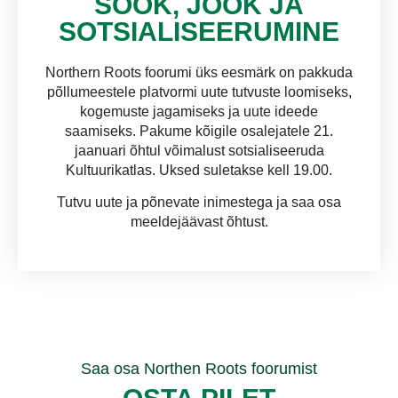
SÖÖK, JOOK JA
SOTSIALISEERUMINE
Northern Roots foorumi üks eesmärk on pakkuda
põllumeestele platvormi uute tutvuste loomiseks,
kogemuste jagamiseks ja uute ideede
saamiseks. Pakume kõigile osalejatele 21.
jaanuari õhtul võimalust sotsialiseeruda
Kultuurikatlas. Uksed suletakse kell 19.00.
Tutvu uute ja põnevate inimestega ja saa osa
meeldejäävast õhtust.
Saa osa Northen Roots foorumist