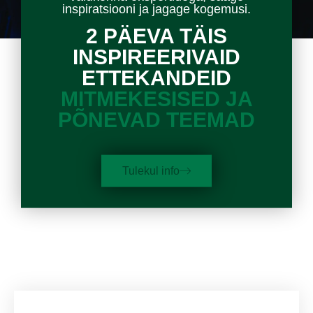
inspiratsiooni ja jagage kogemusi.
2 PÄEVA TÄIS
INSPIREERIVAID
ETTEKANDEID
MITMEKESISED JA
PÕNEVAD TEEMAD
Tulekul info