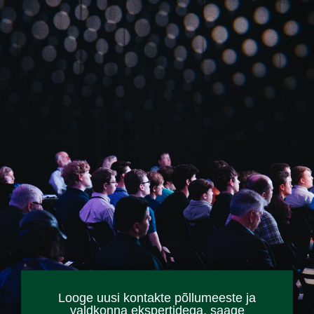
Looge uusi kontakte põllumeeste ja
valdkonna ekspertidega, saage