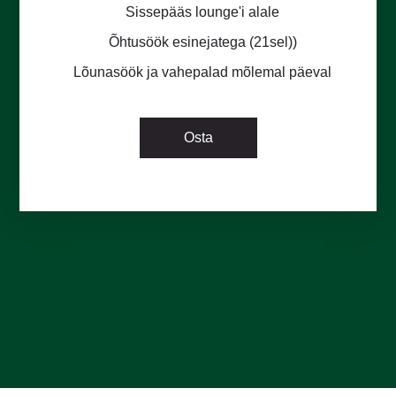
Sissepääs lounge'i alale
Õhtusöök esinejatega (21sel))
Lõunasöök ja vahepalad mõlemal päeval
Osta