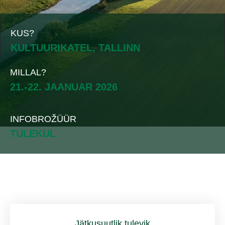
KUS?
KULTUURIKATEL, TALLINN
MILLAL?
21.-22. JAANUAR 2026
INFOBROŽÜÜR
TULEKUL
Jätkusuutlik tulevik