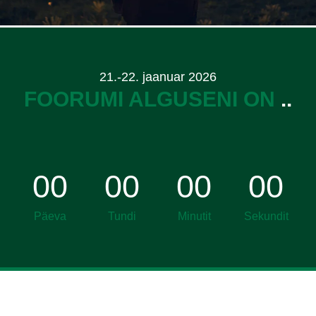
21.-22. jaanuar 2026
FOORUMI ALGUSENI ON
...
..
00
00
00
00
Päeva
Tundi
Minutit
Sekundit