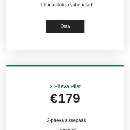
Lõunasöök ja vahepalad
Osta
2-Päeva Pilet
179
€
2-päeva sissepääs