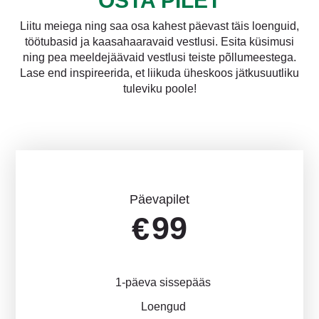
OSTA PILET
Liitu meiega ning saa osa kahest päevast täis loenguid,
töötubasid ja kaasahaaravaid vestlusi. Esita küsimusi
ning pea meeldejäävaid vestlusi teiste põllumeestega.
Lase end inspireerida, et liikuda üheskoos jätkusuutliku
tuleviku poole!
Päevapilet
99
€
1-päeva sissepääs
Loengud