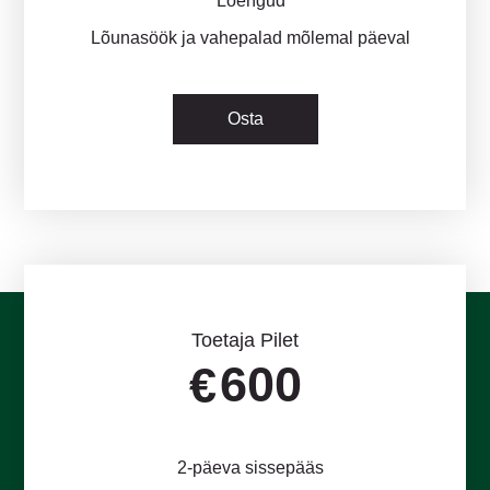
Loengud
Lõunasöök ja vahepalad mõlemal päeval
Osta
Toetaja Pilet
600
€
2-päeva sissepääs