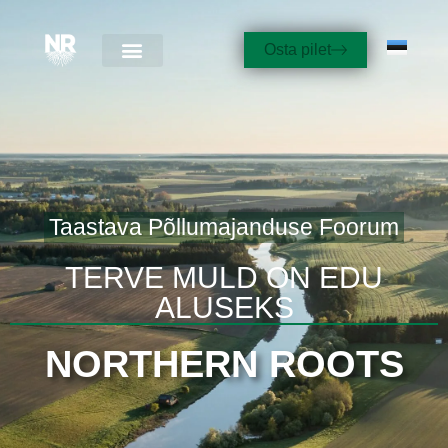
Osta pilet
Taastava Põllumajanduse Foorum
TERVE MULD ON EDU
ALUSEKS
NORTHERN ROOTS