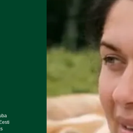
juba
Eesti
ks