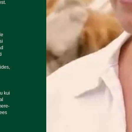
st.
de
si
ad
i
ides,
u kui
al
ere-
mees