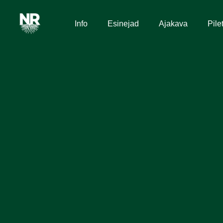
Info
Esinejad
Ajakava
Pile