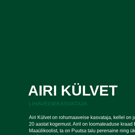
AIRI KÜLVET
LIHAVEISEKASVATAJA
Airi Külvet on rohumaaveise kasvataja, kellel on 
20 aastat kogemust. Airil on loomateaduse kraad 
Maaülikoolist, ta on Puutsa talu perenaine ning ü