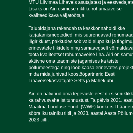
MTÜ Liivimaa Lihaveis asutajatest ja eestvedajate
Lisaks on Airi esimese riikliku rohumaaveise
kvaliteedikava väljatöötaja.
Talupidajana rakendab ta keskkonnahoidlikke
karjatamismeetodied, mis suurendavad rohumaa
liigirikkust, pakkudes sobivaid elupaiku ja tingimu
erinevatele liikidele ning samaaegselt võimaldav
toota kvaliteetset rohumaaveise liha. Airi on samut
aktiivne oma teadmiste jagamises ka teiste
põllumeestega ning lööb kaasa erinevates projekt
mida mida juhivad koostööpartnerid Eesti
Lihaveisekasvatajate Selts ja Maheklubi.
Airi on pälvinud oma tegevuste eest nii siseriiklikk
ka rahvusvahelist tunnustust. Ta pälvis 2021. aast
Maailma Looduse Fondi (WWF) konkursil Läänem
sõbraliku talniku tiitli ja 2023. aastal Aasta Põllu
2023 tiitli.