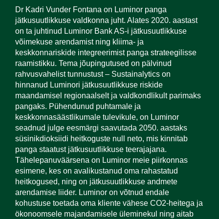
Dr Kadri Vunder Fontana on Luminor panga
jätkusuutlikkuse valdkonna juht. Alates 2020. aastast
on ta juhtinud Luminor Bank AS-i jätkusuutlikkuse
võimekuse arendamist ning kliima- ja
keskkonnariskide integreerimist panga strateegilisse
raamistikku. Tema jõupingutused on pälvinud
rahvusvahelist tunnustust – Sustainalytics on
hinnanud Luminori jätkusuutlikkuse riskide
maandamisel regionaalselt ja valdkondlikult parimaks
pangaks. Pühendunud puhtamale ja
keskkonnasäästlikumale tulevikule, on Luminor
seadnud julge eesmärgi saavutada 2050. aastaks
süsinikdioksiidi heitkoguste null neto, mis kinnitab
panga staatust jätkusuutlikkuse teerajajana.
Tähelepanuväärsena on Luminor meie piirkonnas
esimene, kes on avalikustanud oma rahastatud
heitkogused, ning on jätkusuutlikkuse andmete
arendamise liider. Luminor on võtnud endale
kohustuse toetada oma kliente vähese CO2-heitega ja
ökonoomsele majandamisele üleminekul ning aitab