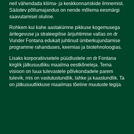
neil vähendada kliima- ja keskkonnariskide ilmnemist.
Säästev põllumajandus on nende mõlema eesmärgi
saavutamisel oluline.
Rohkem kui kahe aastakümne pikkuse kogemusega
äritegevuse ja strateegilise ärijuhtimise vallas on dr
Vunder Fontana edukalt juhtinud ümberkujundamise
programme rahanduses, keemias ja biotehnoloogias.
Lisaks korporatiivsetele püüdlustele on dr Fontana
kirglik jätkusuutliku maailma eestkõneleja. Tema
visioon on luua tulevastele põlvkondadele parem
tulevik, mis on vastutustundlik, lahke ja kaastundlik. Ta
on jätkusuutlikkuse maailmas tõeline muutuste tegija.